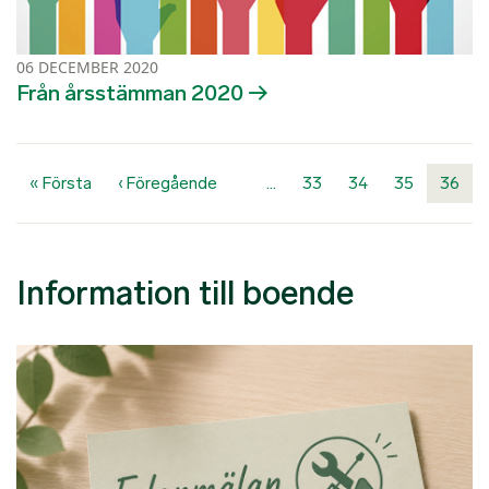
06 DECEMBER 2020
Från årsstämman 2020
Paginering
Första sidan
Föregående sida
« Första
‹ Föregående
…
33
34
35
36
Information till boende